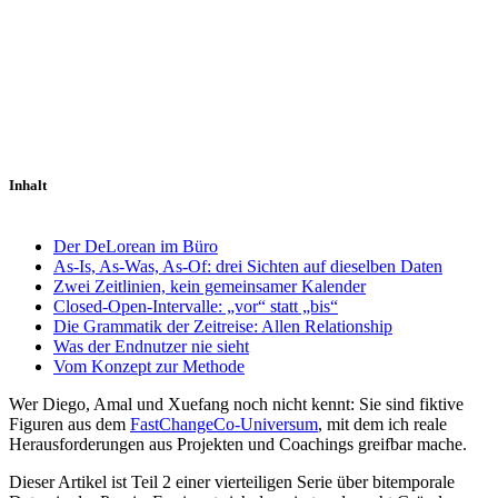
Inhalt
Der DeLorean im Büro
As-Is, As-Was, As-Of: drei Sichten auf dieselben Daten
Zwei Zeitlinien, kein gemeinsamer Kalender
Closed-Open-Intervalle: „vor“ statt „bis“
Die Grammatik der Zeitreise: Allen Relationship
Was der Endnutzer nie sieht
Vom Konzept zur Methode
Wer Diego, Amal und Xuefang noch nicht kennt: Sie sind fiktive
Figuren aus dem
FastChangeCo-Universum
, mit dem ich reale
Herausforderungen aus Projekten und Coachings greifbar mache.
Dieser Artikel ist Teil 2 einer vierteiligen Serie über bitemporale