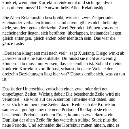
konkret, wenn eine Korrektur reinkommt und sich irgendwo
einsortieren muss? Die Antwort heißt Allen Relationship.
Die Allen Relationship beschreibt, wie sich zwei Zeitperioden
zueinander verhalten können – und davon gibt es nicht beliebig
viele, sondern genau dreizehn. Zwei Perioden können vor- oder
nacheinander liegen, sich berühren, überlappen, ineinander liegen,
gleich anfangen, gleich enden oder identisch sein. Das war die
ganze Liste.
„Dreizehn klingt erst mal nach viel“, sagt Xuefang. Diego winkt ab.
„Dreizehn ist eine Einkaufsliste. Du musst sie nicht auswendig
können – du musst nur wissen, dass sie endlich ist. Sobald du eine
konkrete Korrektur vor dir hast, schaust du nach: Welche der
dreizehn Beziehungen liegt hier vor? Daraus ergibt sich, was zu tun
ist.“
Das ist der Unterschied zwischen einer, zwei oder drei neu
eingefügten Zeilen. Wichtig dabei: Die bestehende Zeile wird nie
verändert – sie wird auf der Assertion Timeline end-dated, und
zusätzlich kommen neue Zeilen dazu. Reiht sich die Korrektur
sauber an, genügt eine: die neue Periode. Überlappt sie eine
bestehende Periode an einem Ende, kommen zwei dazu – ein
Duplikat der alten Zeile für das weiterhin gültige Stück plus die
neue Periode. Und schneidet die Korrektur mitten hinein, sind es