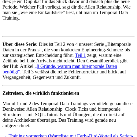
drei: je ein Duplikat für das Stück davor und danach plus die neue
Periode. Welcher Fall vorliegt, sagt dir die Allen Relationship. Wie
man sie „wie eine Einkaufsliste“ liest, übt man im Temporal Data
Training.
Über diese Serie:
Dies ist Teil 2 von 4 unserer Serie „Bitemporale
Daten in der Praxis“, die vom konkreten Engineering-Schmerz bis
zur strategischen Entscheidung führt.
Teil 1
zeigt, warum eine
Zeitlinie bei Late Arrivals nicht reicht. Den Gesamtüberblick gibt
der Hub-Artikel
„8 Gründe, warum man bitemporale Daten
benötigt“
. Teil 3 verlässt die reine Fehlerkorrektur und blickt auf
Vergangenheit, Gegenwart und Zukunft.
Zeitreisen, die wirklich funktionieren
Modul 1 und 2 des Temporal Data Trainings vermitteln genau diese
Denkweise: Allen Relationship, Clock Ticks und bitemporale
Strukturen – mit SQL-Tutorials und Übungen, die du direkt auf
deine Architektur überträgst. Das Training wird gerade neu
aufgezeichnet.
→ Training vormerken (Warteliste mit Early-Bird-Vorteil als Serien-