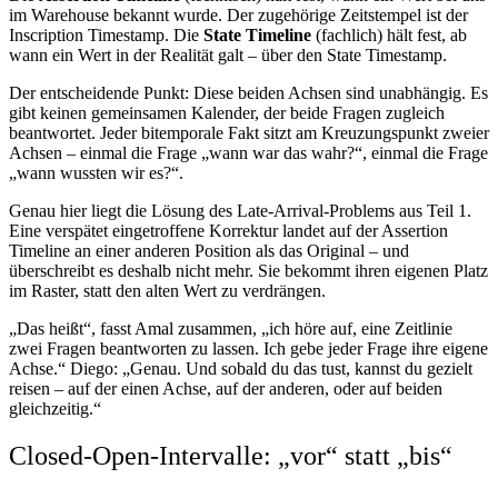
im Warehouse bekannt wurde. Der zugehörige Zeitstempel ist der
Inscription Timestamp. Die
State Timeline
(fachlich) hält fest, ab
wann ein Wert in der Realität galt – über den State Timestamp.
Der entscheidende Punkt: Diese beiden Achsen sind unabhängig. Es
gibt keinen gemeinsamen Kalender, der beide Fragen zugleich
beantwortet. Jeder bitemporale Fakt sitzt am Kreuzungspunkt zweier
Achsen – einmal die Frage „wann war das wahr?“, einmal die Frage
„wann wussten wir es?“.
Genau hier liegt die Lösung des Late-Arrival-Problems aus Teil 1.
Eine verspätet eingetroffene Korrektur landet auf der Assertion
Timeline an einer anderen Position als das Original – und
überschreibt es deshalb nicht mehr. Sie bekommt ihren eigenen Platz
im Raster, statt den alten Wert zu verdrängen.
„Das heißt“, fasst Amal zusammen, „ich höre auf, eine Zeitlinie
zwei Fragen beantworten zu lassen. Ich gebe jeder Frage ihre eigene
Achse.“ Diego: „Genau. Und sobald du das tust, kannst du gezielt
reisen – auf der einen Achse, auf der anderen, oder auf beiden
gleichzeitig.“
Closed-Open-Intervalle: „vor“ statt „bis“