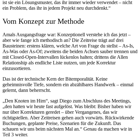
ist sie ein Lösungsmuster, das ihr immer wieder verwendet – nicht
ein Problem, das ihr in jedem Projekt neu durchdenkt.“
Vom Konzept zur Methode
Amals Ausgangsfrage war: Konzeptionell verstehe ich das jetzt –
aber wie fange ich methodisch an? Die Zeitreise trägt auf drei
Bausteinen: erstens klären, welche Art von Frage du stellst – As-Is,
As-Was oder As-Of; zweitens die beiden Achsen sauber trennen und
mit Closed-Open-Intervallen lückenlos halten; drittens die Allen
Relationship als endliche Liste nutzen, um jede Korrektur
einzusortieren.
Das ist der technische Kern der Bitemporalität. Keine
geheimnisvolle Tiefe, sondern ein abzählbares Handwerk – einmal
gelernt, dann beherrscht.
„Den Knoten im Hirn“, sagt Diego zum Abschluss des Meetings,
„den hatten wir heute fast aufgelöst. Was bleibt: Bisher haben wir
nur über Korrekturen geredet – über Vergangenes, das wir
richtigstellen. Aber Zeitreisen gehen auch vorwärts. Rückwirkende
Buchungen, geplante Preise, Szenarien für die Zukunft. Das
schauen wir uns beim nächsten Mal an.“ Genau da machen wir in
Teil 3 weiter.