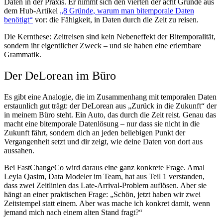
Daten in der Praxis. Er nimmt sich den vierten der acht Gründe aus
dem Hub-Artikel
„8 Gründe, warum man bitemporale Daten
benötigt“
vor: die Fähigkeit, in Daten durch die Zeit zu reisen.
Die Kernthese: Zeitreisen sind kein Nebeneffekt der Bitemporalität,
sondern ihr eigentlicher Zweck – und sie haben eine erlernbare
Grammatik.
Der DeLorean im Büro
Es gibt eine Analogie, die im Zusammenhang mit temporalen Daten
erstaunlich gut trägt: der DeLorean aus „Zurück in die Zukunft“ der
in meinem Büro steht. Ein Auto, das durch die Zeit reist. Genau das
macht eine bitemporale Datenlösung – nur dass sie nicht in die
Zukunft fährt, sondern dich an jeden beliebigen Punkt der
Vergangenheit setzt und dir zeigt, wie deine Daten von dort aus
aussahen.
Bei FastChangeCo wird daraus eine ganz konkrete Frage. Amal
Leyla Qasim, Data Modeler im Team, hat aus Teil 1 verstanden,
dass zwei Zeitlinien das Late-Arrival-Problem auflösen. Aber sie
hängt an einer praktischen Frage: „Schön, jetzt haben wir zwei
Zeitstempel statt einem. Aber was mache ich konkret damit, wenn
jemand mich nach einem alten Stand fragt?“