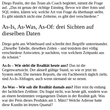
Diego Pasión, der das Team als Coach begleitet, nimmt die Frage
auf. „Das ist genau der richtige Einstieg. Bevor wir über Joins und
SQL reden, klären wir, welche Art von Frage du überhaupt stellst.
Es gibt nämlich nicht eine Zeitreise, es gibt drei verschiedene.“
As-Is, As-Was, As-Of: drei Sichten auf
dieselben Daten
Diego geht ans Whiteboard und schreibt drei Begriffe untereinander.
„Dieselbe Tabelle, dieselben Zeilen – und trotzdem drei völlig
verschiedene Antworten, je nachdem, von welchem Zeitpunkt aus
du schaust.“
As-Is – Wie sieht die Realität heute aus?
Das ist die
Gegenwartssicht. Der aktuell gültige Stand, so wie er jetzt im
System steht. Die meisten Reports, die ein Fachbereich täglich zieht,
sind As-Is-Abfragen, auch wenn niemand sie so nennt.
As-Was – Wie sah die Realität damals aus?
Hier reist du entlang
der fachlichen Zeitlinie. Du fragst nicht, was heute gilt, sondern was
an einem bestimmten vergangenen Datum in der Realität galt. Was
war der Preis dieses Produkts am 1. März? Welche Adresse hatte
diese Kundin im letzten Quartal?