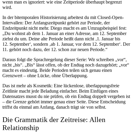
wenn man es ignoriert: wie eine Zeitperiode überhaupt begrenzt
wird.
In der bitemporalen Historisierung arbeitest du mit Closed-Open-
Intervallen: Der Anfangszeitpunkt gehört zur Periode, der
Endzeitpunkt nicht mehr. Diego macht es am Umzugsbeispiel fest:
„Du wohnst ab dem 1. Januar an einer Adresse, am 12. September
ziehst du um. Deine alte Periode heißt dann nicht ‚1. Januar bis
12. September‘, sondern ‚ab 1. Januar, vor dem 12. September‘. Der
11. gehört noch dazu, der 12. schon zur neuen Periode.“
Daraus folgt die Sprachregelung dieser Serie: Wir schreiben „vor“,
nicht „bis“. „Bis“ lässt offen, ob der Endtag noch dazugehört; „vor“
macht es eindeutig. Beide Perioden teilen sich genau einen
Grenzwert – ohne Lücke, ohne Überlappung.
Das ist mehr als Kosmetik: Eine lückenlose, überlappungsfreie
Zeitlinie macht jede Beladung einfacher. Beim Einfügen eines
Datensatzes musst du nie prüfen, ob ein Endtag doppelt vergeben ist
– die Grenze gehört immer genau einer Seite. Diese Entscheidung
triffst du einmal am Anfang, danach trägt sie von selbst.
Die Grammatik der Zeitreise: Allen
Relationship