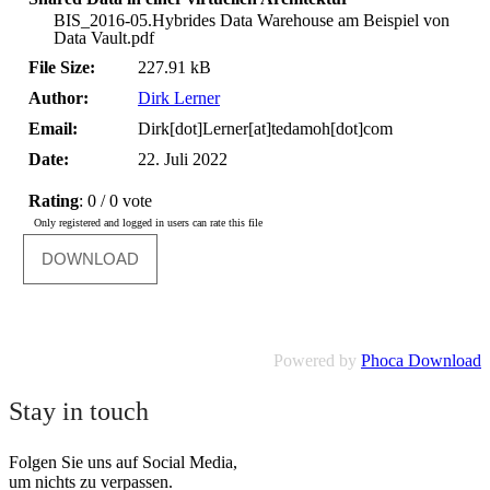
BIS_2016-05.Hybrides Data Warehouse am Beispiel von
Data Vault.pdf
File Size:
227.91 kB
Author:
Dirk Lerner
Email:
Dirk[dot]Lerner[at]tedamoh[dot]com
Date:
22. Juli 2022
Rating
: 0 / 0 vote
Only registered and logged in users can rate this file
Powered by
Phoca Download
Stay in touch
Folgen Sie uns auf Social Media,
um nichts zu verpassen.