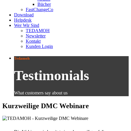
Bücher
FastChangeCo
Download
Helpdesk
Wer Wir Sind
TEDAMOH
Newsletter
Kontakt
Kunden Login
Tedamoh
Testimonials
What customers say about us
Kurzweilige DMC Webinare